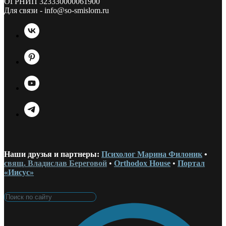
ОГРНИП 323330000061900
Для связи - info@so-smislom.ru
Наши друзья и партнеры:
Психолог Марина Филоник
•
свящ. Владислав Береговой
•
Orthodox House
•
Портал
«Иисус»